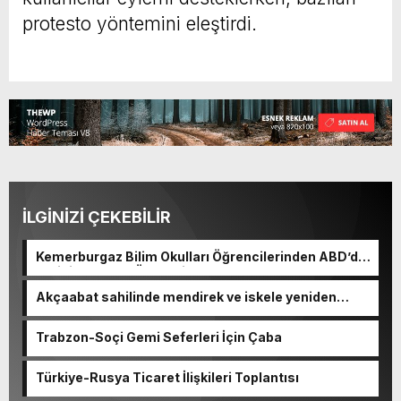
protesto yöntemini eleştirdi.
İLGİNİZİ ÇEKEBİLİR
Kemerburgaz Bilim Okulları Öğrencilerinden ABD’de
Tarihi Başarı: 6 Öğrenci 14 Madalya Kazandı
Akçaabat sahilinde mendirek ve iskele yeniden
hayat buluyor
Trabzon-Soçi Gemi Seferleri İçin Çaba
Türkiye-Rusya Ticaret İlişkileri Toplantısı