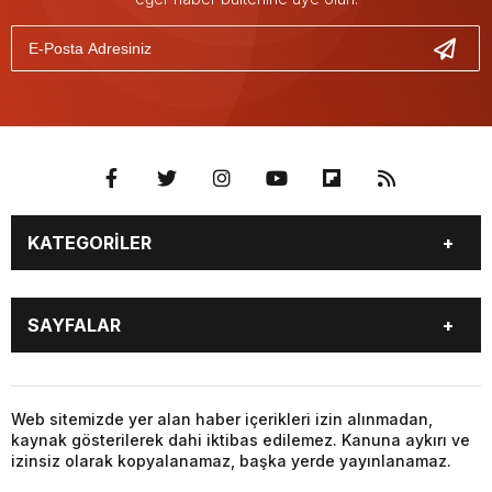
KATEGORİLER
GÜNDEM
SEKTÖR ÖZEL
SAYFALAR
DÜNYA
SİYASET
EKONOMİ
SPOR
GÜNDEM
SEKTÖR ÖZEL
DÜNYA
SİYASET
Web sitemizde yer alan haber içerikleri izin alınmadan,
kaynak gösterilerek dahi iktibas edilemez. Kanuna aykırı ve
EKONOMİ
SPOR
izinsiz olarak kopyalanamaz, başka yerde yayınlanamaz.