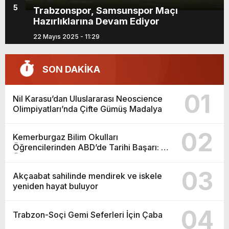
5
, Samsunspor Maçı
Son dakika: Lider G
na Devam Ediyor
Lig’e geri döndü! H
maçında ilk gol geld
:29
06 Nisan 2024 - 17:00
SON DAKİKA
01
Nil Karasu’dan Uluslararası Neoscience
Olimpiyatları’nda Çifte Gümüş Madalya
02
Kemerburgaz Bilim Okulları
Öğrencilerinden ABD’de Tarihi Başarı: 6
Öğrenci 14 Madalya Kazandı
03
Akçaabat sahilinde mendirek ve iskele
yeniden hayat buluyor
04
Trabzon-Soçi Gemi Seferleri İçin Çaba