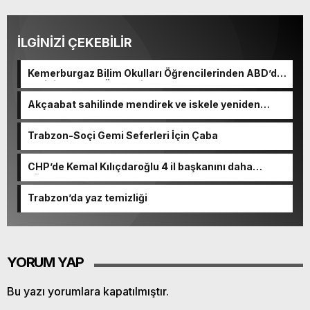
İLGİNİZİ ÇEKEBİLİR
Kemerburgaz Bilim Okulları Öğrencilerinden ABD’de
Tarihi Başarı: 6 Öğrenci 14 Madalya Kazandı
Akçaabat sahilinde mendirek ve iskele yeniden
hayat buluyor
Trabzon-Soçi Gemi Seferleri İçin Çaba
CHP’de Kemal Kılıçdaroğlu 4 il başkanını daha
görevden alacak
Trabzon’da yaz temizliği
YORUM YAP
Bu yazı yorumlara kapatılmıştır.