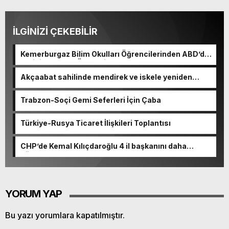
İLGİNİZİ ÇEKEBİLİR
Kemerburgaz Bilim Okulları Öğrencilerinden ABD’de
Tarihi Başarı: 6 Öğrenci 14 Madalya Kazandı
Akçaabat sahilinde mendirek ve iskele yeniden
hayat buluyor
Trabzon-Soçi Gemi Seferleri İçin Çaba
Türkiye-Rusya Ticaret İlişkileri Toplantısı
CHP’de Kemal Kılıçdaroğlu 4 il başkanını daha
görevden alacak
YORUM YAP
Bu yazı yorumlara kapatılmıştır.