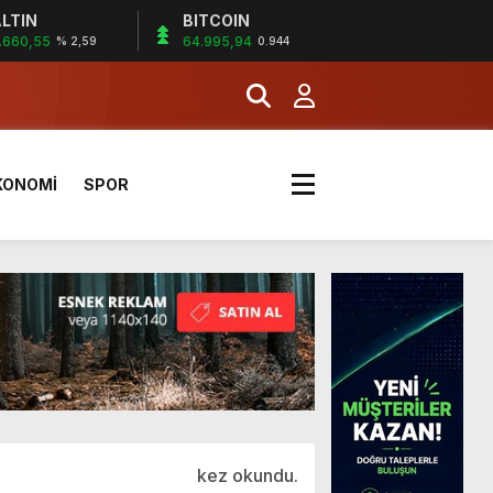
LTIN
BITCOIN
.660,55
64.995,94
% 2,59
0.944
a Kazandı
KONOMİ
SPOR
kez okundu.