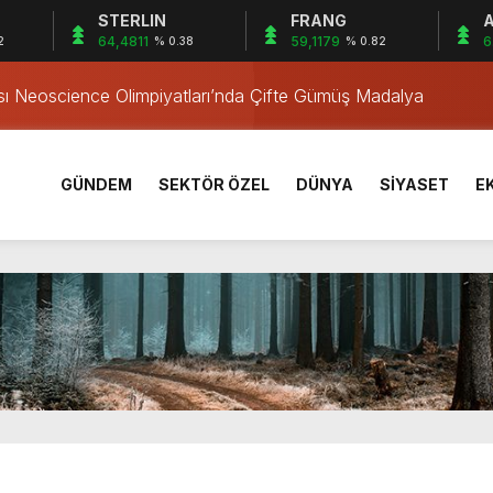
STERLIN
FRANG
A
nlendi
64,4811
59,1179
6
2
% 0.38
% 0.82
ası Neoscience Olimpiyatları’nda Çifte Gümüş Madalya
rı Öğrencilerinden ABD’de Tarihi Başarı: 6 Öğrenci 14 Madaly
rek ve iskele yeniden hayat buluyor
eri İçin Çaba
GÜNDEM
SEKTÖR ÖZEL
DÜNYA
SİYASET
E
ileri Toplantısı
u 4 il başkanını daha görevden alacak
 karşılama: Sizler tarihin doğru tarafındasınız
r
nlendi
ası Neoscience Olimpiyatları’nda Çifte Gümüş Madalya