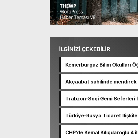
İLGİNİZİ ÇEKEBİLİR
Kemerburgaz Bilim Okulları Öğ
14 Madalya Kazandı
Akçaabat sahilinde mendirek 
Trabzon-Soçi Gemi Seferleri 
Türkiye-Rusya Ticaret İlişkile
CHP’de Kemal Kılıçdaroğlu 4 i