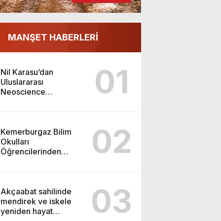
MANŞET HABERLERİ
01
Nil Karasu’dan
Uluslararası
Neoscience
Olimpiyatları’nda
Çifte Gümüş Madalya
02
Kemerburgaz Bilim
Okulları
Öğrencilerinden
ABD’de Tarihi Başarı:
6 Öğrenci 14 Madalya
Kazandı
03
Akçaabat sahilinde
mendirek ve iskele
yeniden hayat
buluyor