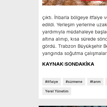
çıktı. İhbarla bölgeye itfaiy
edildi. Yerleşim yerlerine uza
yardımıyla müdahaleye başlad
altına alınıp, kısa sürede sö
gördü. Trabzon Büyükşehir Bele
yangında soğutma çalışmaları
KAYNAK:SONDAKİKA
#itfaiye
#sürmene
#tarım
Yerel Yönetim