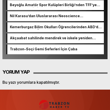
Beyoğlu Amatör Spor Kulüpleri Birliği’nden TFF’ye
çağrı: “Amatör futbol yük değil, Türk sporunun
temelidir”
Nil Karasu’dan Uluslararası Neoscience
Olimpiyatları’nda Çifte Gümüş Madalya
Kemerburgaz Bilim Okulları Öğrencilerinden ABD’de
Tarihi Başarı: 6 Öğrenci 14 Madalya Kazandı
Akçaabat sahilinde mendirek ve iskele yeniden
hayat buluyor
Trabzon-Soçi Gemi Seferleri İçin Çaba
YORUM YAP
Bu yazı yorumlara kapatılmıştır.