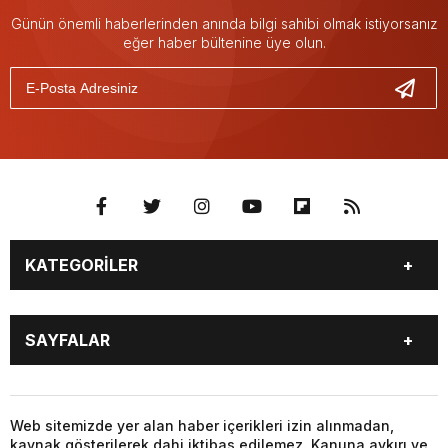
Günün önemli haberlerinden anında bilgi sahibi olmak istiyorsanız
eğer haber bültenine üye olun.
KATEGORİLER
GÜNDEM
SEKTÖR ÖZEL
SAYFALAR
DÜNYA
SİYASET
EKONOMİ
SPOR
GÜNDEM
SEKTÖR ÖZEL
DÜNYA
SİYASET
Web sitemizde yer alan haber içerikleri izin alınmadan,
kaynak gösterilerek dahi iktibas edilemez. Kanuna aykırı ve
EKONOMİ
SPOR