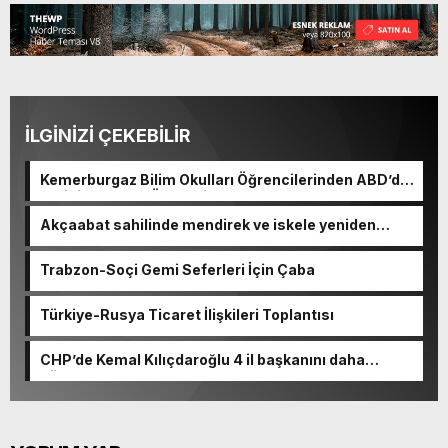
İLGİNİZİ ÇEKEBİLİR
Kemerburgaz Bilim Okulları Öğrencilerinden ABD’de
Tarihi Başarı: 6 Öğrenci 14 Madalya Kazandı
Akçaabat sahilinde mendirek ve iskele yeniden
hayat buluyor
Trabzon-Soçi Gemi Seferleri İçin Çaba
Türkiye-Rusya Ticaret İlişkileri Toplantısı
CHP’de Kemal Kılıçdaroğlu 4 il başkanını daha
görevden alacak