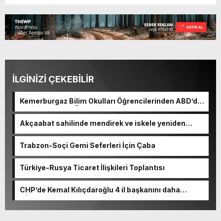
İLGİNİZİ ÇEKEBİLİR
Kemerburgaz Bilim Okulları Öğrencilerinden ABD’de
Tarihi Başarı: 6 Öğrenci 14 Madalya Kazandı
Akçaabat sahilinde mendirek ve iskele yeniden
hayat buluyor
Trabzon-Soçi Gemi Seferleri İçin Çaba
Türkiye-Rusya Ticaret İlişkileri Toplantısı
CHP’de Kemal Kılıçdaroğlu 4 il başkanını daha
görevden alacak