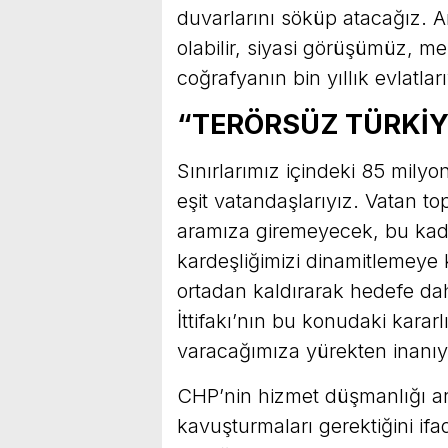
duvarlarını söküp atacağız. Ana
olabilir, siyasi görüşümüz, me
coğrafyanın bin yıllık evlatları
“TERÖRSÜZ TÜRKİY
Sınırlarımız içindeki 85 milyo
eşit vatandaşlarıyız. Vatan to
aramıza giremeyecek, bu kadi
kardeşliğimizi dinamitlemeye
ortadan kaldırarak hedefe da
İttifakı’nın bu konudaki kararl
varacağımıza yürekten inanıy
CHP’nin hizmet düşmanlığı ark
kavuşturmaları gerektiğini ifa