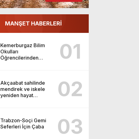
MANŞET HABERLERİ
01
Kemerburgaz Bilim
Okulları
Öğrencilerinden
ABD’de Tarihi Başarı:
6 Öğrenci 14 Madalya
Kazandı
02
Akçaabat sahilinde
mendirek ve iskele
yeniden hayat
buluyor
03
Trabzon-Soçi Gemi
Seferleri İçin Çaba