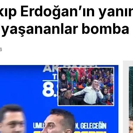
ıp Erdoğan’ın yanın
 yaşananlar bomba
6