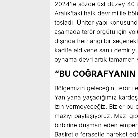
2024’te sözde üst düzey 40 ter
Aralık’taki halk devrimi ile 
tosladı. Üniter yapı konusunda
aşamada terör örgütü için yo
dışında herhangi bir seçenekl
kadife eldivene sarılı demir 
oynama devri artık tamamen s
“BU COĞRAFYANIN 
Bölgemizin geleceğini terör i
Yan yana yaşadığımız kardeşl
izin vermeyeceğiz. Bizler bu 
maziyi paylaşıyoruz. Mazi gibi
birbirine düşman eden empery
Basiretle ferasetle hareket 