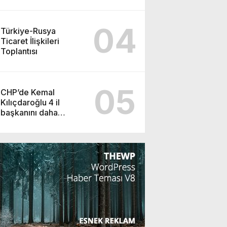
04
Türkiye-Rusya
Ticaret İlişkileri
Toplantısı
05
CHP’de Kemal
Kılıçdaroğlu 4 il
başkanını daha
görevden alacak