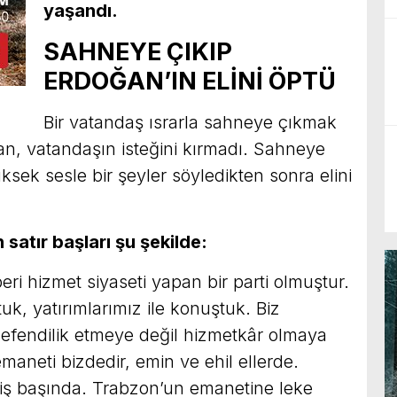
yaşandı.
SAHNEYE ÇIKIP
ERDOĞAN’IN ELİNİ ÖPTÜ
Bir vatandaş ısrarla sahneye çıkmak
n, vatandaşın isteğini kırmadı. Sahneye
sek sesle bir şeyler söyledikten sonra elini
satır başları şu şekilde:
ri hizmet siyaseti yapan bir parti olmuştur.
tuk, yatırımlarımız ile konuştuk. Biz
e efendilik etmeye değil hizmetkâr olmaya
maneti bizdedir, emin ve ehil ellerde.
 iş başında. Trabzon’un emanetine leke