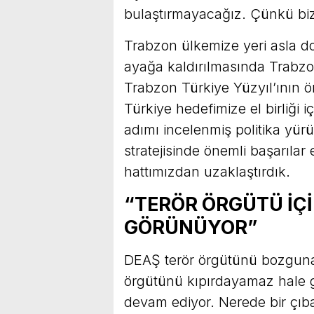
bulaştırmayacağız. Çünkü bi
Trabzon ülkemize yeri asla d
ayağa kaldırılmasında Trabzon
Trabzon Türkiye Yüzyıl’ının ö
Türkiye hedefimize el birliği
adımı incelenmiş politika yü
stratejisinde önemli başarılar 
hattımızdan uzaklaştırdık.
“TERÖR ÖRGÜTÜ İÇ
GÖRÜNÜYOR”
DEAŞ terör örgütünü bozguna u
örgütünü kıpırdayamaz hale g
devam ediyor. Nerede bir çıb