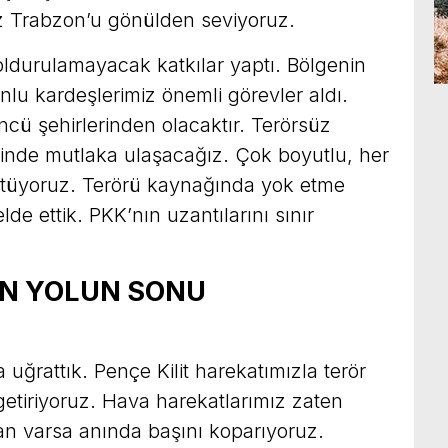
z Trabzon’u gönülden seviyoruz.
oldurulamayacak katkılar yaptı. Bölgenin
lu kardeşlerimiz önemli görevler aldı.
ncü şehirlerinden olacaktır. Terörsüz
 içinde mutlaka ulaşacağız. Çok boyutlu, her
rütüyoruz. Terörü kaynağında yok etme
elde ettik. PKK’nın uzantılarını sınır
İN YOLUN SONU
ğrattık. Pençe Kilit harekatımızla terör
etiriyoruz. Hava harekatlarımız zaten
an varsa anında başını koparıyoruz.