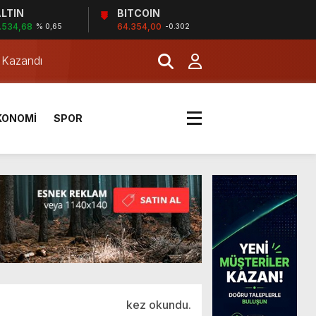
LTIN
BITCOIN
.534,68
64.354,00
% 0,65
-0.302
a Kazandı
KONOMİ
SPOR
a Kazandı
kez okundu.