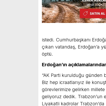
istedi. Cumhurbaşkanı Erdoğa
çıkan vatandaş, Erdoğan’a yük
öptü.
Erdoğan’ın açıklamalarından 
“AK Parti kurulduğu günden be
Biz hep icraatlarıyız ile konuş
görevlerimize gelirken millet
geliyoruz dedik. Trabzon’un e
Liyakatli kadrolar Trabzon’da