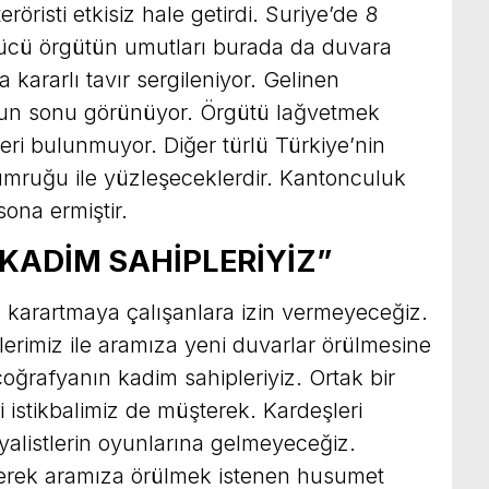
öristi etkisiz hale getirdi. Suriye’de 8
bölücü örgütün umutları burada da duvara
 kararlı tavır sergileniyor. Gelinen
lun sonu görünüyor. Örgütü lağvetmek
eri bulunmuyor. Diğer türlü Türkiye’nin
yumruğu ile yüzleşeceklerdir. Kantonculuk
ona ermiştir.
KADİM SAHİPLERİYİZ”
le karartmaya çalışanlara izin vermeyeceğiz.
erimiz ile aramıza yeni duvarlar örülmesine
coğrafyanın kadim sahipleriyiz. Ortak bir
 istikbalimiz de müşterek. Kardeşleri
alistlerin oyunlarına gelmeyeceğiz.
ederek aramıza örülmek istenen husumet