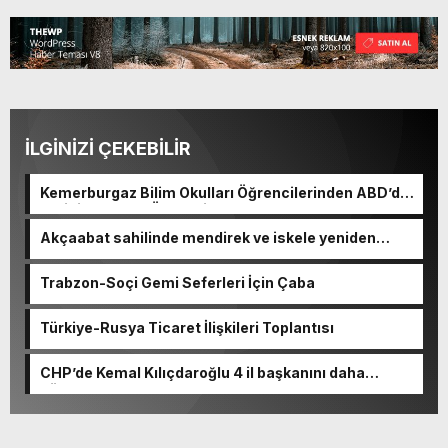
İLGİNİZİ ÇEKEBİLİR
Kemerburgaz Bilim Okulları Öğrencilerinden ABD’de
Tarihi Başarı: 6 Öğrenci 14 Madalya Kazandı
Akçaabat sahilinde mendirek ve iskele yeniden
hayat buluyor
Trabzon-Soçi Gemi Seferleri İçin Çaba
Türkiye-Rusya Ticaret İlişkileri Toplantısı
CHP’de Kemal Kılıçdaroğlu 4 il başkanını daha
görevden alacak