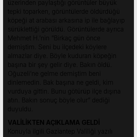
üzerinden paylaştığı görüntüler büyük
tepki toparken, görüntülerde öldürdüğü
köpeği at arabası arkasına ip ile bağlayıp
sürüklettiği görüldü. Görüntülerde ayrıca
Mehmet H.’nin ”Birkaç gün önce
demiştim. Seni bu ilçedeki köylere
almazlar diye. Böyle kuduran köpeğin
başına bir şey gelir diye. Bakın öldü.
Oğuzeli’ne gelme demiştim beni
dinlemedin. Bak başına ne geldi, kim
vurduya gittin. Bunu götürüp ilçe dışına
atın. Bakın sonuç böyle olur” dediği
duyuldu.
VALİLİKTEN AÇIKLAMA GELDİ
Konuyla ilgili Gaziantep Valiliği yazılı