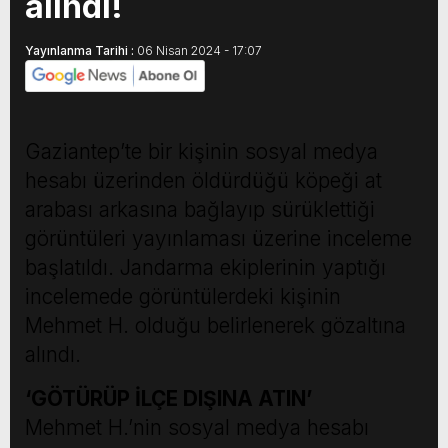
alındı!
Yayınlanma Tarihi :
06 Nisan 2024 - 17:07
Gaziantep’te bir kişinin sosyal medya
hesabı üzerinden öldürdüğü köpeği at
arabası arkasına bağlayıp sürüklettiği
görüntüleri yayınlaması üzerine inceleme
başlatıldı. Jandarma ekiplerinin yaptığı
incelemede görüntülerdeki kişinin
Mehmet H. olduğu belirlenerek gözaltına
alındı.
‘GÖTÜRÜP İLÇE DIŞINA ATIN’
Mehmet H.’nin sosyal medya hesabı