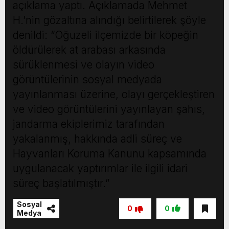
açıklama yaptı. Açıklamada Mehmet
H.’nin gözaltına alındığı belirtilerek şöyle
denildi: “Oğuzeli ilçemizde bir köpeğin
öldürülerek at arabası arkasında
sürüklenmesi ve olayın video
görüntülerinin sosyal medyada
yayınlanması üzerine, olayı gerçekleştiren
ve video görüntülerini yayınlayan şahıs,
jandarma ekiplerimiz tarafından
yakalanmış, hakkında adli süreç ve
Hayvanları Koruma Kanunu kapsamında
uygulanacak yaptırımlar ile ilgili idari
süreç başlatılmıştır.”
Sosyal
0
0
Medya