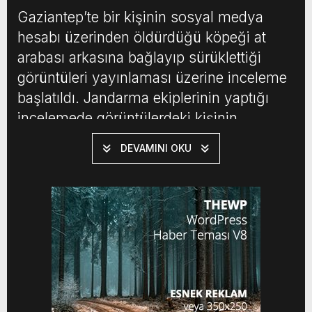
Gaziantep’te bir kişinin sosyal medya
hesabı üzerinden öldürdüğü köpeği at
arabası arkasına bağlayıp sürüklettiği
görüntüleri yayınlaması üzerine inceleme
başlatıldı. Jandarma ekiplerinin yaptığı
incelemede görüntülerdeki kişinin
Mehmet H. olduğu belirlenerek gözaltına
DEVAMINI OKU
alındı. ‘GÖTÜRÜP İLÇE DIŞINA ATIN’
Mehmet H.’nin sosyal medya hesabı
üzerinden paylaştığı görüntüler büyük
tepki toparken, görüntülerde öldürdüğü
köpeği at arabası arkasına ip ile bağlayıp
[…]