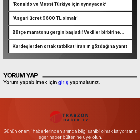
‘Ronaldo ve Messi Türkiye için oynayacak’
‘Asgari ücret 9600 TL olmalı’
Bütçe maratonu gergin başladı! Vekiller birbirine
girdi
Kardeşlerden ortak tatbikat! İran’ın gözdağına yanıt
YORUM YAP
Yorum yapabilmek için
giriş
yapmalısınız.
Günün önemli haberlerinden anında bilgi sahibi olmak istiyorsanız
eğer haber bültenine üye olun.