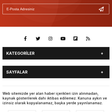
KATEGORİLER
GÜNDEM
SEKTÖR ÖZEL
SAYFALAR
DÜNYA
SİYASET
EKONOMİ
SPOR
GÜNDEM
SEKTÖR ÖZEL
DÜNYA
SİYASET
Web sitemizde yer alan haber içerikleri izin alınmadan,
kaynak gösterilerek dahi iktibas edilemez. Kanuna aykırı ve
EKONOMİ
SPOR
izinsiz olarak kopyalanamaz, başka yerde yayınlanamaz.