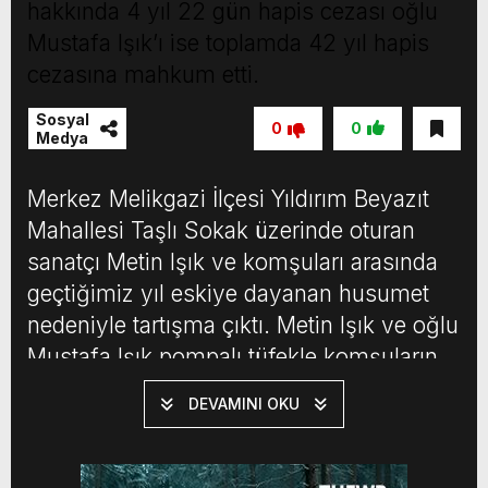
hakkında 4 yıl 22 gün hapis cezası oğlu
Mustafa Işık’ı ise toplamda 42 yıl hapis
cezasına mahkum etti.
Sosyal
0
0
Medya
Merkez Melikgazi İlçesi Yıldırım Beyazıt
Mahallesi Taşlı Sokak üzerinde oturan
sanatçı Metin Işık ve komşuları arasında
geçtiğimiz yıl eskiye dayanan husumet
nedeniyle tartışma çıktı. Metin Işık ve oğlu
Mustafa Işık pompalı tüfekle komşuların
üzerine kurşun yağdırdı.Kavgada Mustafa
DEVAMINI OKU
Işık’ın tüfeğinden çıkan saçmalarla
Y.M.S., N.D. ve S.N.M. ağır yaralanırken,
saçmalar bacağına isabet eden Y.Y. ve