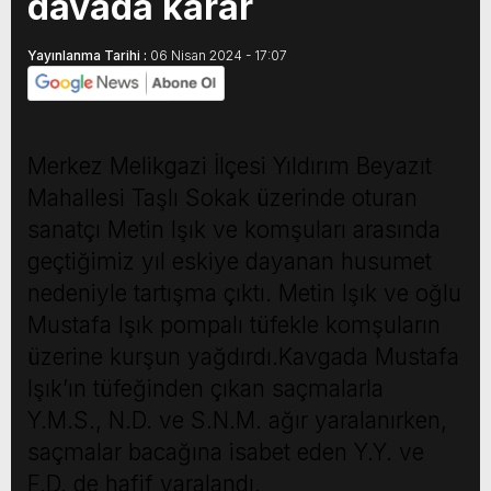
davada karar
Yayınlanma Tarihi :
06 Nisan 2024 - 17:07
Merkez Melikgazi İlçesi Yıldırım Beyazıt
Mahallesi Taşlı Sokak üzerinde oturan
sanatçı Metin Işık ve komşuları arasında
geçtiğimiz yıl eskiye dayanan husumet
nedeniyle tartışma çıktı. Metin Işık ve oğlu
Mustafa Işık pompalı tüfekle komşuların
üzerine kurşun yağdırdı.Kavgada Mustafa
Işık’ın tüfeğinden çıkan saçmalarla
Y.M.S., N.D. ve S.N.M. ağır yaralanırken,
saçmalar bacağına isabet eden Y.Y. ve
F.D. de hafif yaralandı.