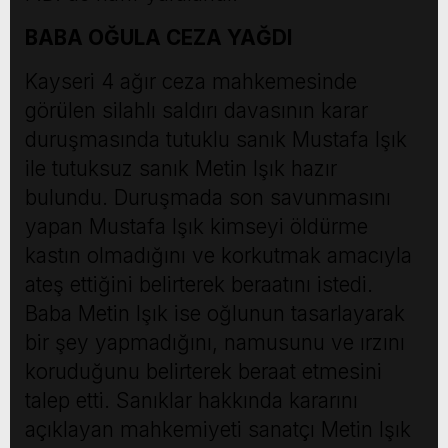
BABA OĞULA CEZA YAĞDI
Kayseri 4 ağır ceza mahkemesinde
görülen silahlı saldırı davasının karar
duruşmasında tutuklu sanık Mustafa Işık
ile tutuksuz sanık Metin Işık hazır
bulundu. Duruşmada son savunmasını
yapan Mustafa Işık kimseyi öldürme
kastın olmadığını ve korkutmak amacıyla
ateş ettiğini belirterek beraatını istedi.
Baba Metin Işık ise oğlunun tasarlayarak
bir şey yapmadığını, namusunu ve ırzını
koruduğunu belirterek beraat etmesini
talep etti. Sanıklar hakkında kararını
açıklayan mahkemiyeti sanatçı Metin Işık