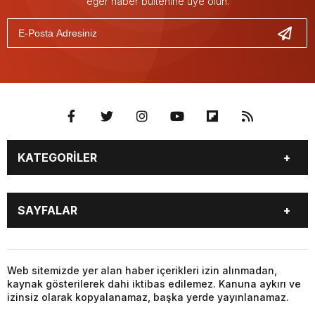
eğer haber bültenine üye olun.
KATEGORİLER
GÜNDEM
SEKTÖR ÖZEL
SAYFALAR
DÜNYA
SİYASET
EKONOMİ
SPOR
GÜNDEM
SEKTÖR ÖZEL
DÜNYA
SİYASET
Web sitemizde yer alan haber içerikleri izin alınmadan,
kaynak gösterilerek dahi iktibas edilemez. Kanuna aykırı ve
EKONOMİ
SPOR
izinsiz olarak kopyalanamaz, başka yerde yayınlanamaz.