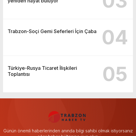
03
yeniden hayat buluyor
04
Trabzon-Soçi Gemi Seferleri İçin Çaba
05
Türkiye-Rusya Ticaret İlişkileri
Toplantısı
Günün önemli haberlerinden anında bilgi sahibi olmak istiyorsanız