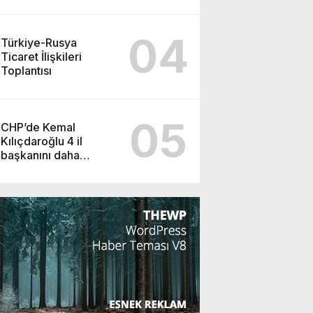
04
Türkiye-Rusya
Ticaret İlişkileri
Toplantısı
05
CHP’de Kemal
Kılıçdaroğlu 4 il
başkanını daha
görevden alacak