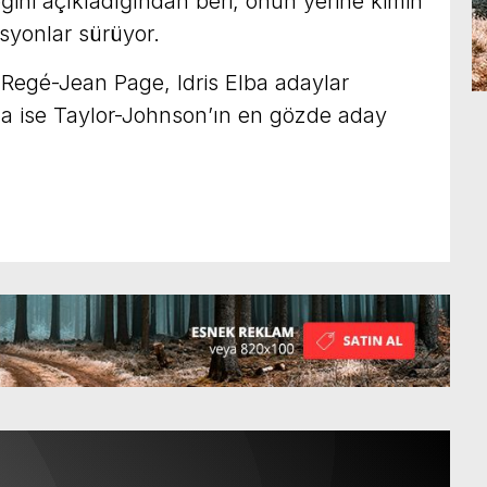
eğini açıkladığından beri, onun yerine kimin
yonlar sürüyor.
 Regé-Jean Page, Idris Elba adaylar
a ise Taylor-Johnson’ın en gözde aday