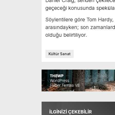
Daniel Craig, seriden çekilec
geçeceği konusunda spekülas
Söylentilere göre Tom Hardy,
arasındayken; son zamanlard
olduğu belirtiliyor.
Kültür Sanat
İLGİNİZİ ÇEKEBİLİR