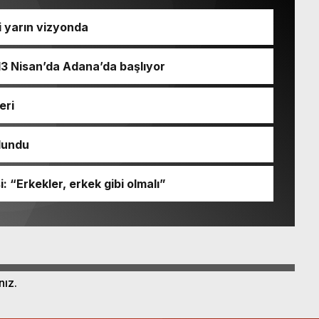
i yarın vizyonda
 13 Nisan’da Adana’da başlıyor
eri
ulundu
: “Erkekler, erkek gibi olmalı”
nız.