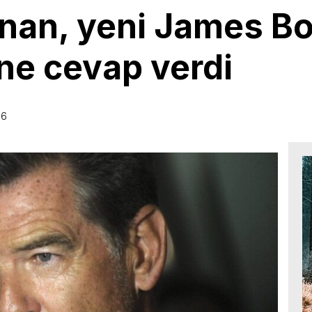
snan, yeni James B
ine cevap verdi
06