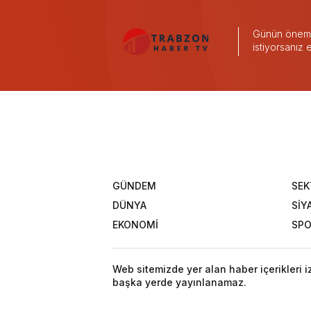
Günün önemli
istiyorsanız
GÜNDEM
SEK
DÜNYA
SİY
EKONOMİ
SP
Web sitemizde yer alan haber içerikleri 
başka yerde yayınlanamaz.