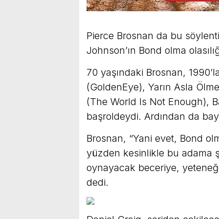
Pierce Brosnan da bu söylentil
Johnson’ın Bond olma olasılı
70 yaşındaki Brosnan, 1990’la
(GoldenEye), Yarın Asla Ölm
(The World Is Not Enough), B
başroldeydi. Ardından da bayr
Brosnan, “Yani evet, Bond olma
yüzden kesinlikle bu adama 
oynayacak beceriye, yeteneğe
dedi.