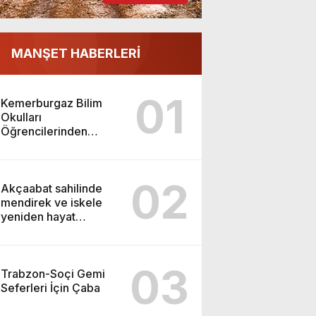
MANŞET HABERLERİ
01
Kemerburgaz Bilim
Okulları
Öğrencilerinden
ABD’de Tarihi Başarı:
6 Öğrenci 14 Madalya
Kazandı
02
Akçaabat sahilinde
mendirek ve iskele
yeniden hayat
buluyor
03
Trabzon-Soçi Gemi
Seferleri İçin Çaba