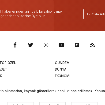
 haberlerinden anında bilgi sahibi olmak
 eğer haber bültenine üye olun.
TÖR ÖZEL
GÜNDEM
ASET
DÜNYA
OR
EKONOMİ
izin alınmadan, kaynak gösterilerek dahi iktibas edilemez. Kanun