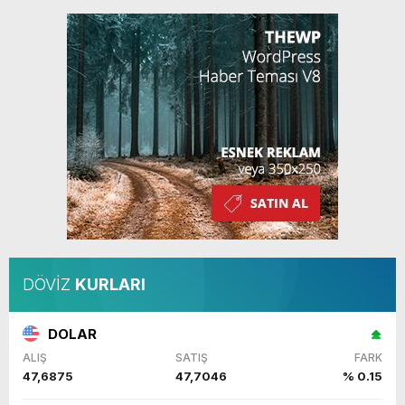
DÖVİZ
KURLARI
DOLAR
ALIŞ
SATIŞ
FARK
47,6875
47,7046
% 0.15