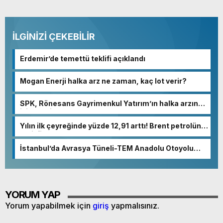
İLGİNİZİ ÇEKEBİLİR
Erdemir’de temettü teklifi açıklandı
Mogan Enerji halka arz ne zaman, kaç lot verir?
SPK, Rönesans Gayrimenkul Yatırım’ın halka arzına
izin verdi
Yılın ilk çeyreğinde yüzde 12,91 arttı! Brent petrolün
varil fiyatı: 87 dolar
İstanbul’da Avrasya Tüneli-TEM Anadolu Otoyolu
bağlantı yolu açıldı
YORUM YAP
Yorum yapabilmek için
giriş
yapmalısınız.