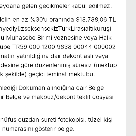
 meydana gelen gecikmeler kabul edilmez.
delin en az %30’u oranında 918.788,06 TL
yediyüzseksensekizTürkLirasıaltıkuruş)
ğü Muhasebe Birimi veznesine veya Halk
Şube TR59 000 1200 9638 00044 000002
atın yatırıldığına dair dekont aslı veya
desine göre düzenlenmiş süresiz (mektup
ak şekilde) geçici teminat mektubu.
nlediği Döküman alındığına dair Belge
ir Belge ve makbuz/dekont teklif dosyası
nüfus cüzdan sureti fotokopisi, tüzel kişi
k numarasını gösterir belge.