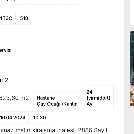
14T3C
518
rvis:
 m2
24
 823,80 m2
Hastane
(yirmidört)
Çay Ocağı /Kantini
Ay
16.04.2024
10.30
şınmaz malın kiralama ihalesi, 2886 Sayılı