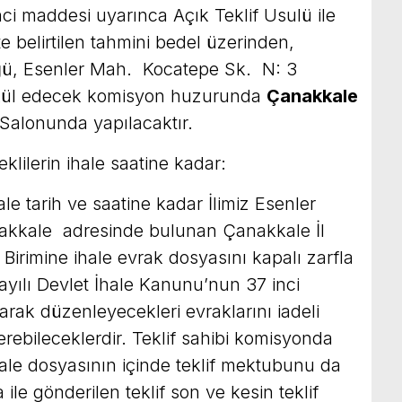
ci maddesi uyarınca Açık Teklif Usulü ile
te belirtilen tahmini bedel üzerinden,
ğü, Esenler Mah. Kocatepe Sk. N: 3
kül edecek komisyon huzurunda
Çanakkale
Salonunda yapılacaktır.
klilerin ihale saatine kadar:
ihale tarih ve saatine kadar İlimiz Esenler
akkale adresinde bulunan Çanakkale İl
irimine ihale evrak dosyasını kapalı zarfla
yılı Devlet İhale Kanunu’nun 37 inci
ak düzenleyecekleri evraklarını iadeli
erebileceklerdir. Teklif sahibi komisyonda
ale dosyasının içinde teklif mektubunu da
le gönderilen teklif son ve kesin teklif