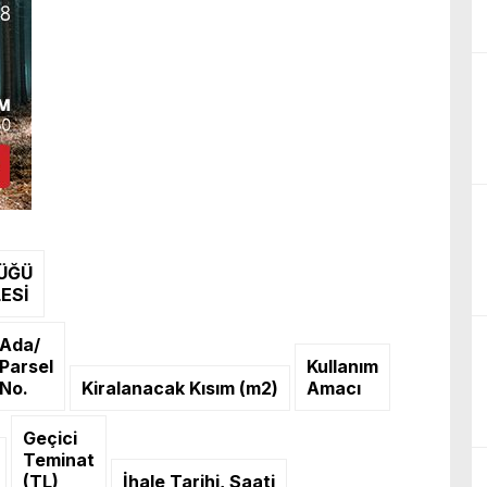
LÜĞÜ
ESİ
Ada/
Parsel
Kullanım
No.
Kiralanacak Kısım (m2)
Amacı
Geçici
Teminat
(TL)
İhale Tarihi, Saati