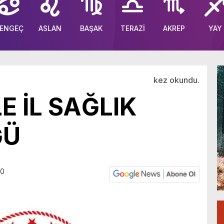
ENGEÇ
ASLAN
BAŞAK
TERAZİ
AKREP
YAY
kez okundu.
 İL SAĞLIK
ĞÜ
40