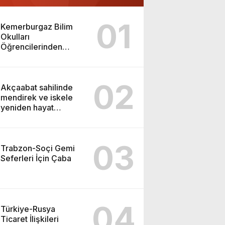
01
Kemerburgaz Bilim
Okulları
Öğrencilerinden
ABD’de Tarihi Başarı:
6 Öğrenci 14 Madalya
Kazandı
02
Akçaabat sahilinde
mendirek ve iskele
yeniden hayat
buluyor
03
Trabzon-Soçi Gemi
Seferleri İçin Çaba
04
Türkiye-Rusya
Ticaret İlişkileri