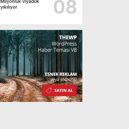
08
Milyonluk viyadük
yıkılıyor