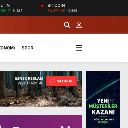
LTIN
BITCOIN
.581,71
64.372,20
% 1,37
-0.898
a Kazandı
KONOMİ
SPOR
a Kazandı