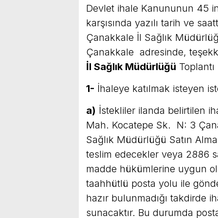
Devlet ihale Kanununun 45 in
karşısında yazılı tarih ve saat
Çanakkale İl Sağlık Müdürlü
Çanakkale adresinde, teşek
İl Sağlık Müdürlüğü
Toplantı 
1-
İhaleye katılmak isteyen iste
a)
İstekliler ilanda belirtilen 
Mah. Kocatepe Sk. N: 3 Çan
Sağlık Müdürlüğü Satın Alma B
teslim edecekler veya 2886 sa
madde hükümlerine uygun olar
taahhütlü posta yolu ile gönd
hazır bulunmadığı takdirde ih
sunacaktır. Bu durumda posta i