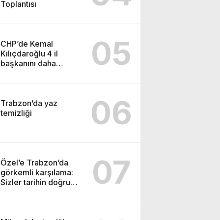
Toplantısı
05
CHP’de Kemal
Kılıçdaroğlu 4 il
başkanını daha
görevden alacak
06
Trabzon’da yaz
temizliği
07
Özel’e Trabzon’da
görkemli karşılama:
Sizler tarihin doğru
tarafındasınız