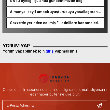
NATO üyeliği, şu anda gündemimizde değil
Almanya, keyif amaçlı uyuşturucuyu yasallaştıran
en büyük AB ülkesi oldu
Gazze’de yerinden edilmiş Filistinlilere hastaneleri
boşaltma çağrısı
YORUM YAP
Yorum yapabilmek için
giriş
yapmalısınız.
Günün önemli haberlerinden anında bilgi sahibi olmak istiyorsanız
eğer haber bültenine üye olun.