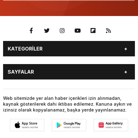
KATEGORİLER
GÜNDEM
SEKTÖR ÖZEL
SAYFALAR
DÜNYA
SİYASET
EKONOMİ
SPOR
GÜNDEM
SEKTÖR ÖZEL
DÜNYA
SİYASET
Web sitemizde yer alan haber içerikleri izin alınmadan,
kaynak gösterilerek dahi iktibas edilemez. Kanuna aykırı ve
EKONOMİ
SPOR
izinsiz olarak kopyalanamaz, başka yerde yayınlanamaz.