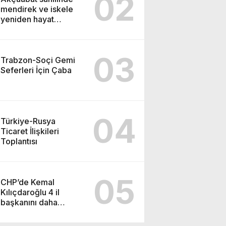
02
mendirek ve iskele
yeniden hayat
buluyor
03
Trabzon-Soçi Gemi
Seferleri İçin Çaba
04
Türkiye-Rusya
Ticaret İlişkileri
Toplantısı
05
CHP’de Kemal
Kılıçdaroğlu 4 il
başkanını daha
görevden alacak