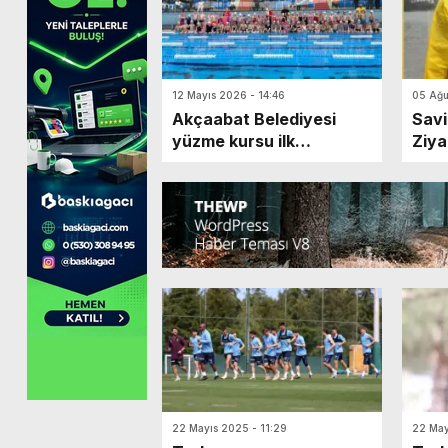
12 Mayıs 2026 - 14:46
05 Ağu
Akçaabat Belediyesi
Savi
yüzme kursu ilk
Ziya
kursiyerlerini uğurladı
22 Mayıs 2025 - 11:29
22 May