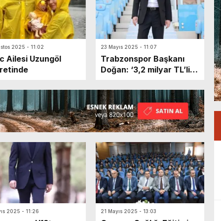
stos 2025 - 11:02
23 Mayıs 2025 - 11:07
c Ailesi Uzungöl
Trabzonspor Başkanı
retinde
Doğan: ‘3,2 milyar TL’lik
kaynak oluşturmayı
hedefliyoruz’
ıs 2025 - 11:26
21 Mayıs 2025 - 13:03