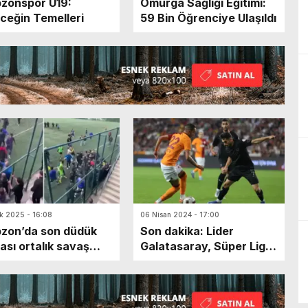
zonspor U19:
Omurga Sağlığı Eğitimi:
ceğin Temelleri
59 Bin Öğrenciye Ulaşıldı
k 2025 - 16:08
06 Nisan 2024 - 17:00
zon’da son düdük
Son dakika: Lider
ası ortalık savaş
Galatasaray, Süper Lig’e
ına döndü
geri döndü! Hatayspor
maçında ilk gol geldi