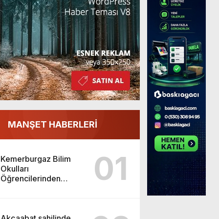
MANŞET HABERLERİ
01
Kemerburgaz Bilim
Okulları
Öğrencilerinden
ABD’de Tarihi Başarı:
6 Öğrenci 14 Madalya
Kazandı
Akçaabat sahilinde