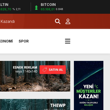
LTIN
BITCOIN
.629,70
65.168,01
% 2,11
0.848
a Kazandı
KONOMİ
SPOR
a Kazandı