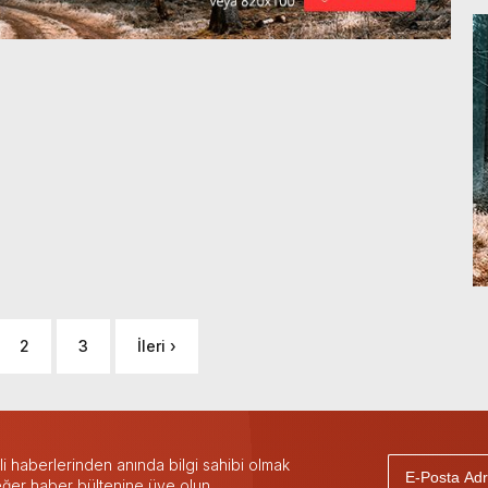
2
3
İleri ›
 haberlerinden anında bilgi sahibi olmak
 eğer haber bültenine üye olun.