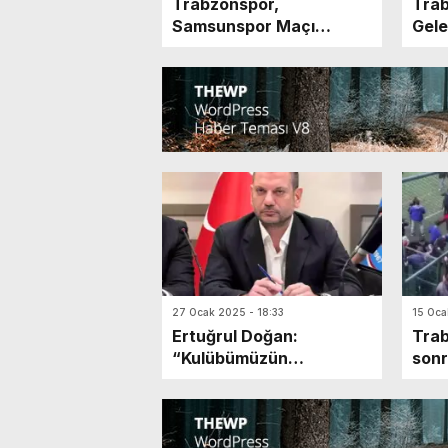
Trabzonspor,
Trab
Samsunspor Maçı
Gele
Hazırlıklarına Devam
Ediyor
27 Ocak 2025 - 18:33
15 Oca
Ertuğrul Doğan:
Trab
“Kulübümüzün
sonr
geleceğini
alan
şekillendirecek adımlar
içindeyiz”