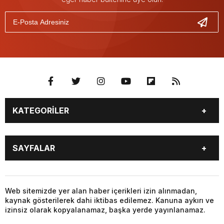
KATEGORİLER
GÜNDEM
SEKTÖR ÖZEL
SAYFALAR
DÜNYA
SİYASET
EKONOMİ
SPOR
GÜNDEM
SEKTÖR ÖZEL
DÜNYA
SİYASET
Web sitemizde yer alan haber içerikleri izin alınmadan,
kaynak gösterilerek dahi iktibas edilemez. Kanuna aykırı ve
EKONOMİ
SPOR
izinsiz olarak kopyalanamaz, başka yerde yayınlanamaz.