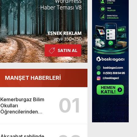
MANŞET HABERLERİ
01
Kemerburgaz Bilim
Okulları
Öğrencilerinden
ABD’de Tarihi Başarı:
6 Öğrenci 14 Madalya
Kazandı
Akçaabat sahilinde