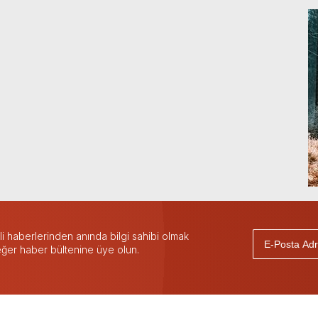
 haberlerinden anında bilgi sahibi olmak
 eğer haber bültenine üye olun.