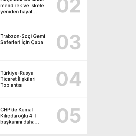
02
mendirek ve iskele
yeniden hayat
buluyor
03
Trabzon-Soçi Gemi
Seferleri İçin Çaba
04
Türkiye-Rusya
Ticaret İlişkileri
Toplantısı
05
CHP’de Kemal
Kılıçdaroğlu 4 il
başkanını daha
görevden alacak