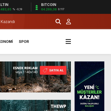
LTIN
BITCOIN
.483,65
64.269,08
% -0,19
0.117
a Kazandı
KONOMİ
SPOR
a Kazandı