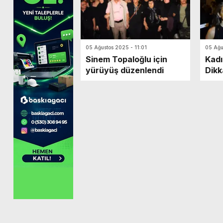
05 Ağustos 2025 - 11:01
05 Ağu
Sinem Topaloğlu için
Kadı
yürüyüş düzenlendi
Dikk
Yür