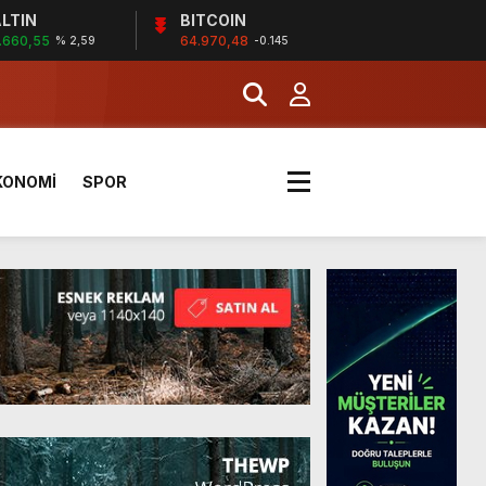
LTIN
BITCOIN
.660,55
64.970,48
% 2,59
-0.145
a Kazandı
KONOMİ
SPOR