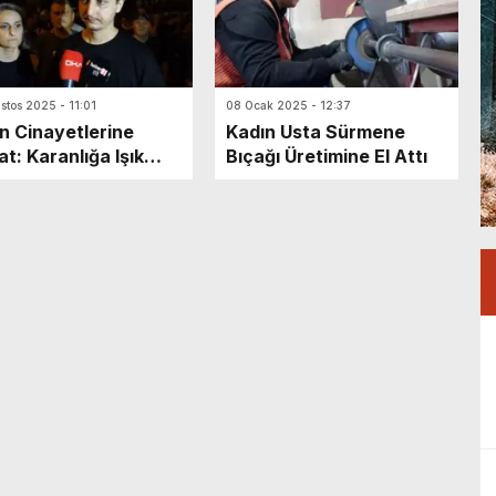
stos 2025 - 11:01
08 Ocak 2025 - 12:37
n Cinayetlerine
Kadın Usta Sürmene
at: Karanlığa Işık
Bıçağı Üretimine El Attı
üyüşü