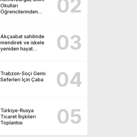
02
Okulları
Öğrencilerinden
ABD’de Tarihi Başarı:
6 Öğrenci 14 Madalya
Kazandı
03
Akçaabat sahilinde
mendirek ve iskele
yeniden hayat
buluyor
04
Trabzon-Soçi Gemi
Seferleri İçin Çaba
05
Türkiye-Rusya
Ticaret İlişkileri
Toplantısı