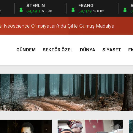
STERLIN
FRANG
A
nlendi
64,4811
59,1179
6
2
% 0.38
% 0.82
ası Neoscience Olimpiyatları’nda Çifte Gümüş Madalya
rı Öğrencilerinden ABD’de Tarihi Başarı: 6 Öğrenci 14 Madaly
rek ve iskele yeniden hayat buluyor
eri İçin Çaba
GÜNDEM
SEKTÖR ÖZEL
DÜNYA
SİYASET
E
ileri Toplantısı
u 4 il başkanını daha görevden alacak
 karşılama: Sizler tarihin doğru tarafındasınız
r
nlendi
ası Neoscience Olimpiyatları’nda Çifte Gümüş Madalya