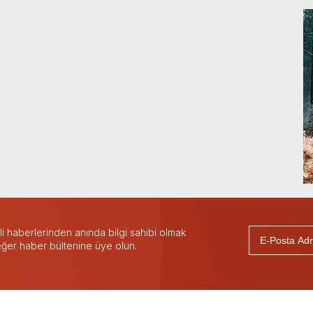
 haberlerinden anında bilgi sahibi olmak
 eğer haber bültenine üye olun.