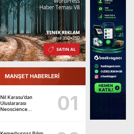
MANŞET HABERLERİ
01
Nil Karasu’dan
Uluslararası
Neoscience
Olimpiyatları’nda
Çifte Gümüş Madalya
Kemerburgaz Bilim