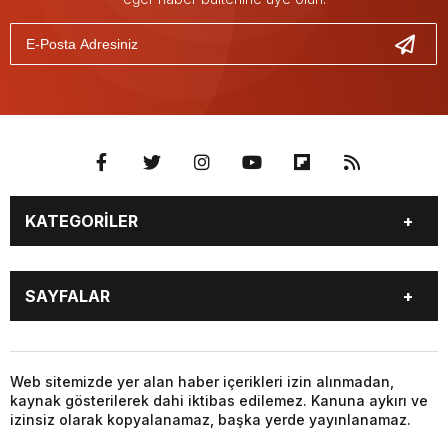
KATEGORİLER
GÜNDEM
SEKTÖR ÖZEL
SAYFALAR
DÜNYA
SİYASET
EKONOMİ
SPOR
GÜNDEM
SEKTÖR ÖZEL
DÜNYA
SİYASET
Web sitemizde yer alan haber içerikleri izin alınmadan,
kaynak gösterilerek dahi iktibas edilemez. Kanuna aykırı ve
EKONOMİ
SPOR
izinsiz olarak kopyalanamaz, başka yerde yayınlanamaz.