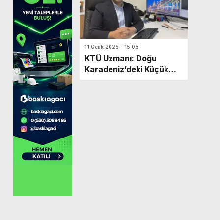
11 Ocak 2025 - 15:05
KTÜ Uzmanı: Doğu
Karadeniz’deki Küçük
İvme Oluşturan
Depremler Yapılarda
Hasar Yapmadı