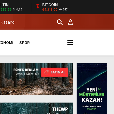
LTIN
BITCOIN
.536,56
64.318,00
% 0,68
-0.547
a Kazandı
KONOMİ
SPOR
a Kazandı