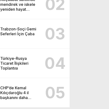
02
mendirek ve iskele
yeniden hayat
buluyor
03
Trabzon-Soçi Gemi
Seferleri İçin Çaba
04
Türkiye-Rusya
Ticaret İlişkileri
Toplantısı
05
CHP’de Kemal
Kılıçdaroğlu 4 il
başkanını daha
görevden alacak