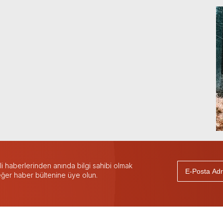
 haberlerinden anında bilgi sahibi olmak
 eğer haber bültenine üye olun.