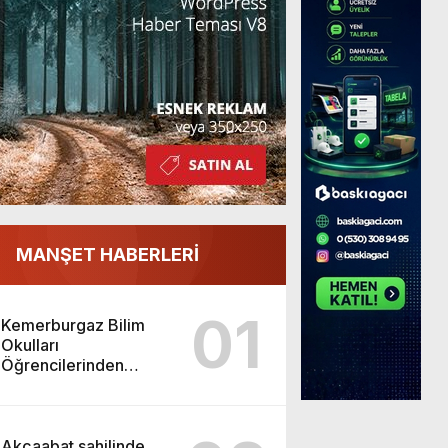
MANŞET HABERLERİ
01
Kemerburgaz Bilim
Okulları
Öğrencilerinden
ABD’de Tarihi Başarı:
6 Öğrenci 14 Madalya
Kazandı
Akçaabat sahilinde