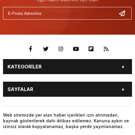
KATEGORİLER
GÜNDEM
SEKTÖR ÖZEL
SAYFALAR
DÜNYA
SİYASET
EKONOMİ
SPOR
GÜNDEM
SEKTÖR ÖZEL
DÜNYA
SİYASET
Web sitemizde yer alan haber içerikleri izin alınmadan,
kaynak gösterilerek dahi iktibas edilemez. Kanuna aykırı ve
EKONOMİ
SPOR
izinsiz olarak kopyalanamaz, başka yerde yayınlanamaz.