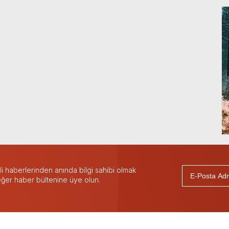
 haberlerinden anında bilgi sahibi olmak
 eğer haber bültenine üye olun.