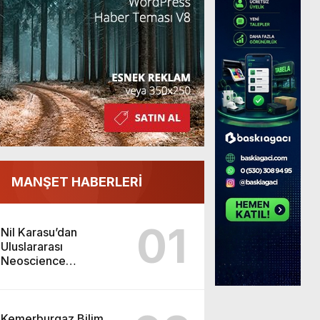
MANŞET HABERLERİ
01
Nil Karasu’dan
Uluslararası
Neoscience
Olimpiyatları’nda
Çifte Gümüş Madalya
Kemerburgaz Bilim