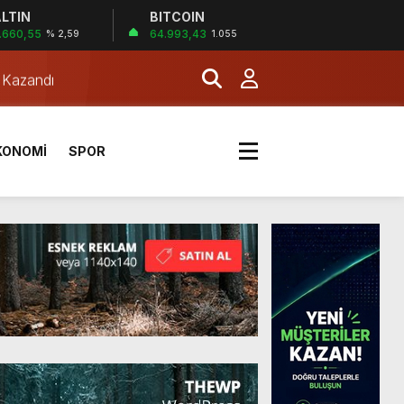
LTIN
BITCOIN
.660,55
64.993,43
% 2,59
1.055
a Kazandı
KONOMİ
SPOR