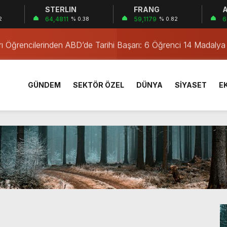
STERLIN
FRANG
A
nlendi
64,4811
59,1179
6
2
% 0.38
% 0.82
ası Neoscience Olimpiyatları’nda Çifte Gümüş Madalya
rı Öğrencilerinden ABD’de Tarihi Başarı: 6 Öğrenci 14 Madaly
rek ve iskele yeniden hayat buluyor
eri İçin Çaba
GÜNDEM
SEKTÖR ÖZEL
DÜNYA
SİYASET
E
ileri Toplantısı
u 4 il başkanını daha görevden alacak
 karşılama: Sizler tarihin doğru tarafındasınız
r
nlendi
ası Neoscience Olimpiyatları’nda Çifte Gümüş Madalya