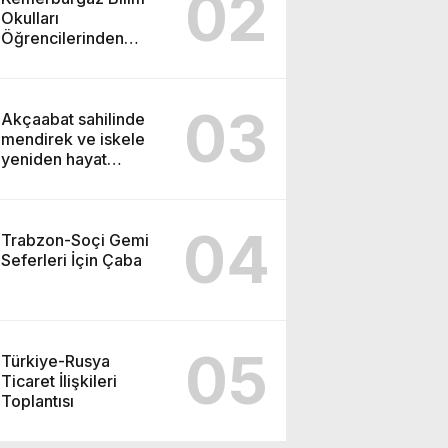
02
Okulları
Öğrencilerinden
ABD’de Tarihi Başarı:
6 Öğrenci 14 Madalya
Kazandı
03
Akçaabat sahilinde
mendirek ve iskele
yeniden hayat
buluyor
04
Trabzon-Soçi Gemi
Seferleri İçin Çaba
05
Türkiye-Rusya
Ticaret İlişkileri
Toplantısı