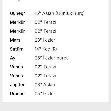
Güneş
*
16° Aslan (Günlük Burç)
Merkür
02° Terazi
Merkür
02° Terazi
Mars
28° İkizler
Satürn
14° Koç (R)
Ay
28° İkizler burcu
Venüs
02° Terazi
Venüs
02° Terazi
Jüpiter
08° Aslan
Uranüs
05° İkizler