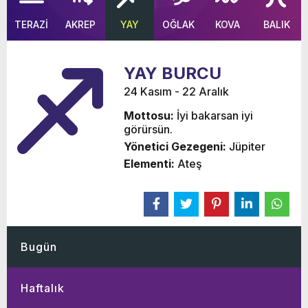
TERAZİ
AKREP
YAY
OĞLAK
KOVA
BALIK
YAY BURCU
24 Kasım - 22 Aralık
Mottosu:
İyi bakarsan iyi
görürsün.
Yönetici Gezegeni:
Jüpiter
Elementi:
Ateş
Bugün
Haftalık